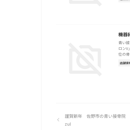
機器
青い接
ロンV
位の骨
店舗情
謹賀新年 佐野市の青い接骨院 
zul