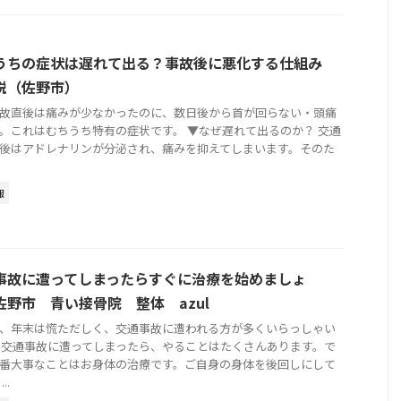
うちの症状は遅れて出る？事故後に悪化する仕組み
説（佐野市）
故直後は痛みが少なかったのに、数日後から首が回らない・頭痛
。これはむちうち特有の症状です。 ▼なぜ遅れて出るのか？ 交通
後はアドレナリンが分泌され、痛みを抑えてしまいます。そのた
報
事故に遭ってしまったらすぐに治療を始めましょ
佐野市 青い接骨院 整体 azul
、年末は慌ただしく、交通事故に遭われる方が多くいらっしゃい
 交通事故に遭ってしまったら、やることはたくさんあります。で
番大事なことはお身体の治療です。ご自身の身体を後回しにして
..