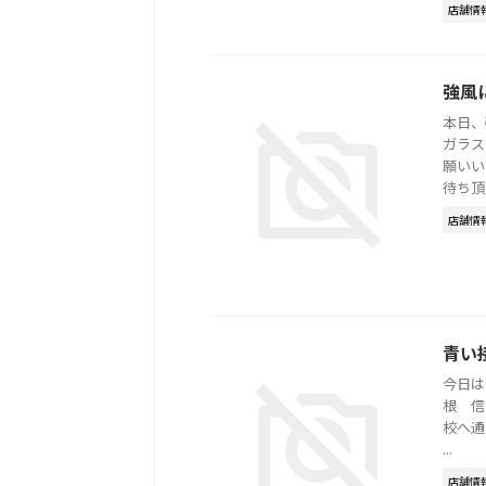
店舗情
強風
本日、
ガラス
願いい
待ち頂く 
店舗情
青い
今日は
根 信
校へ通
...
店舗情