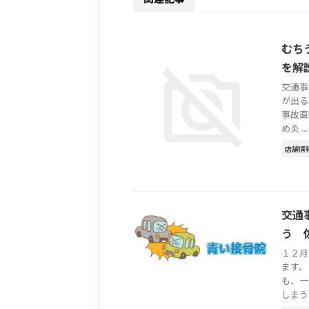
むち
を解
交通事
が出る
事故直
め炎 ...
店舗情
交通
う 
１２月
ます。
も、一
しまう .